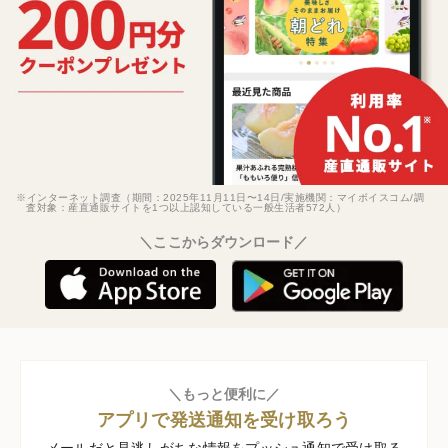
※インターネット調査（期間：2025年11月11日〜14日/実施機関：マイボイスコム/調
査対象：産直通販サイトを1つ以上認知している一般生活者572人）
＼ここからダウンロード／
＼もっと便利に／
アプリで発送通知を受け取ろう
メールだと見逃しがちな情報をプッシュ通知で受け取る