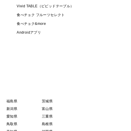
Vivid TABLE（ビビッドテーブル）
食べチョク フルーツセレクト
食べチョク&more
Androidアプリ
福島県
茨城県
新潟県
富山県
愛知県
三重県
鳥取県
島根県