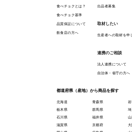
食べチョクとは？
出品者募集
食べチョク基準
取材したい
品質保証について
飲食店の方へ
生産者への取材を申
連携のご相談
法人連携について
自治体・省庁の方へ
都道府県（産地）から商品を探す
北海道
青森県
岩
栃木県
群馬県
埼
石川県
福井県
山
滋賀県
京都府
大