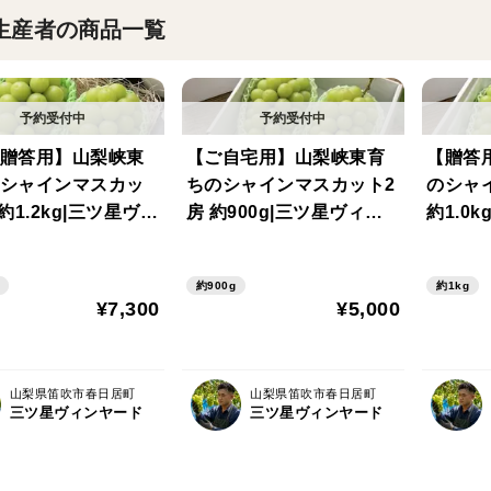
生産者の商品一覧
贈答用】山梨峡東
【ご自宅用】山梨峡東育
【贈答
シャインマスカッ
ちのシャインマスカット2
のシャ
約1.2kg|三ツ星ヴィ
房 約900g|三ツ星ヴィン
約1.0
ド プレミアムギフ
ヤード ホームギフト
ード 
約900g
約1kg
¥7,300
¥5,000
山梨県笛吹市春日居町
山梨県笛吹市春日居町
三ツ星ヴィンヤード
三ツ星ヴィンヤード