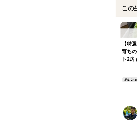
この
【特選
育ちの
ト2房 
ンヤー
ト
約1.2kg