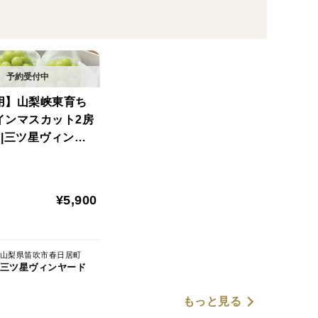
用】山梨峡東育ち
インマスカット2房
kg|三ツ星ヴィンヤ
スタンダードギフト
¥5,900
山梨県笛吹市春日居町
三ツ星ヴィンヤード
もっと見る