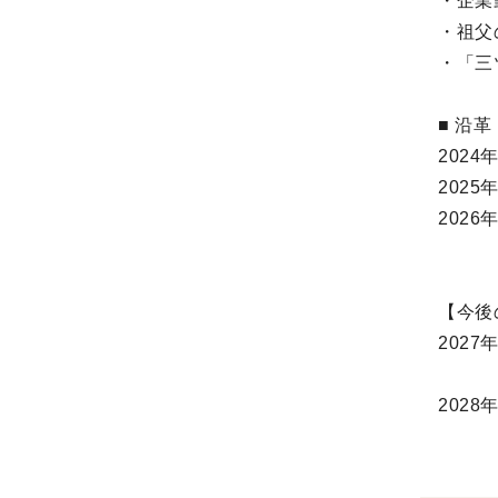
・企業
・祖父
・「三
■ 沿革
202
202
202
自社
【今後
202
顧客
202
シャ