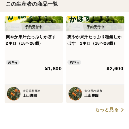
この生産者の商品一覧
爽やか果汁たっぷりかぼす
爽やか果汁たっぷり種無しか
2キロ（18〜26個）
ぼす 2キロ（18〜26個）
約2kg
約2kg
¥1,800
¥2,600
大分県杵築市
大分県杵築市
土山農園
土山農園
もっと見る