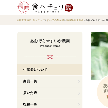
産地直送通販 食べチョク
すべての生産者
長崎県の生産者
あおぞら☆すいか農
あおぞら☆すいか農園
生産者について
商品一覧
届いた声
投稿一覧