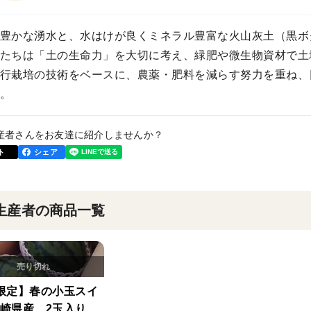
豊かな湧水と、水はけが良くミネラル豊富な火山灰土（黒ボ
たちは「土の生命力」を大切に考え、緑肥や微生物資材で土
行栽培の技術をベースに、農薬・肥料を減らす努力を重ね、
。
産者さんをお友達に紹介しませんか？
ト
シェア
生産者の商品一覧
限定】春の小玉スイ
崎県産 2玉入り