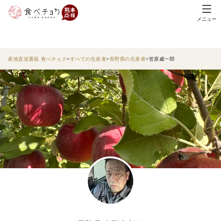
メニュー
産地直送通販 食べチョク
すべての生産者
長野県の生産者
笠原威一郎