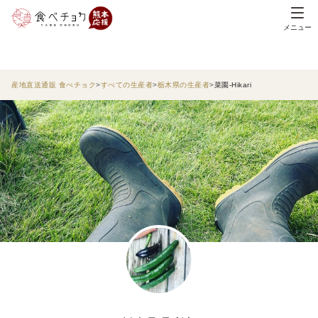
メニュー
産地直送通販 食べチョク
すべての生産者
栃木県の生産者
菜園-Hikari