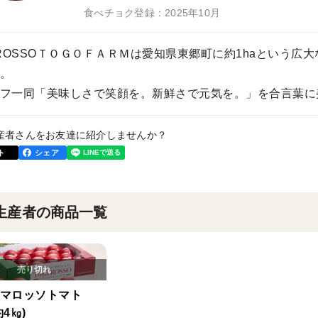
食べチョク登録：2025年10月
aROSSOＴＯＧＯＦＡＲＭは愛知県東郷町に約1haという
。
フ一同「美味しさで笑顔を。新鮮さで元気を。」を合言葉に
産者さんをお友達に紹介しませんか？
ト
シェア
生産者の商品一覧
トマロッソトマト
4㎏)