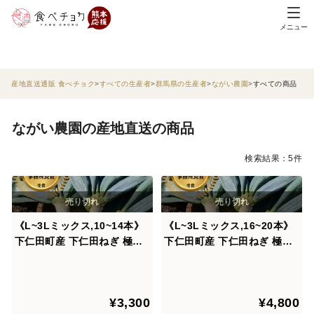
メニュー
産地直送通販 食べチョク
すべての生産者
群馬県の生産者
ながい農園
すべての商品
ながい農園の産地直送の商品
検索結果：5件
《L~3Lミックス,10~14本》
《L~3Lミックス,16~20本》
下仁田町産 下仁田ねぎ 極上
下仁田町産 下仁田ねぎ 極上
の甘みととろける食感！（贈
の甘みととろける食感！（贈
答用/ご家庭用）【冬ギフト】
答用/ご家庭用）【冬ギフト】
¥3,300
¥4,800