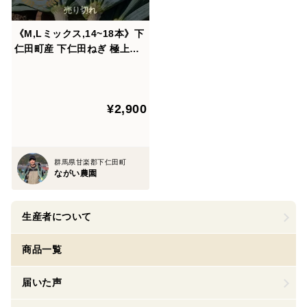
《M,Lミックス,14~18本》下
仁田町産 下仁田ねぎ 極上の
甘みととろける食感！（ご家
庭用）【冬ギフト】
¥2,900
群馬県甘楽郡下仁田町
ながい農園
生産者について
商品一覧
届いた声