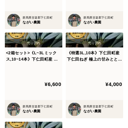
群馬県甘楽郡下仁田町
群馬県甘楽郡下仁田町
ながい農園
ながい農園
<2箱セット>《L~3Lミック
《特選3L,10本》下仁田町産
ス,10~14本》下仁田町産 下
下仁田ねぎ 極上の甘みととろ
仁田ねぎ 極上の甘みととろけ
ける食感！（贈答用）【冬ギ
る食感！（贈答用/ご家庭用）
フト】
【冬ギフト】
¥6,600
¥4,000
群馬県甘楽郡下仁田町
群馬県甘楽郡下仁田町
ながい農園
ながい農園