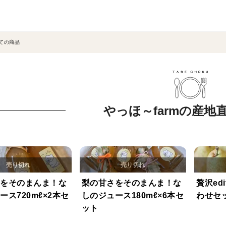
ての商品
やっほ～farmの産地
をそのまんま！な
梨の甘さをそのまんま！な
贅沢ed
ース720mℓ×2本セ
しのジュース180mℓ×6本セ
わせセ
ット