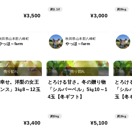
約1.1ℓ
約5kg
¥3,500
¥3,000
秋田県山本郡八峰町
秋田県山本郡八峰町
やっほ～farm
やっほ～farm
幸せ。洋梨の女王
とろける甘さ。冬の贈り物
とろけ
ンス」3㎏8～12玉
「シルバーベル」5㎏10～1
「シル
4玉【冬ギフト】
玉【冬
約5kg
約3kg
¥3,400
¥5,100