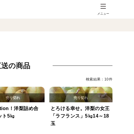
メニュー
直送の商品
検索結果：10件
ition！洋梨詰め合
とろける幸せ。洋梨の女王
ット5㎏
「ラフランス」5㎏14～18
玉