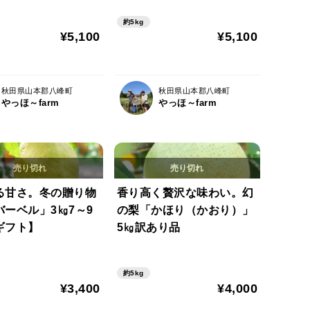
約5kg
¥5,100
¥5,100
秋田県山本郡八峰町
秋田県山本郡八峰町
やっほ～farm
やっほ～farm
る甘さ。冬の贈り物
香り高く贅沢な味わい。幻
バーベル」3㎏7～9
の梨「かほり（かおり）」
ギフト】
5㎏訳あり品
約5kg
¥3,400
¥4,000