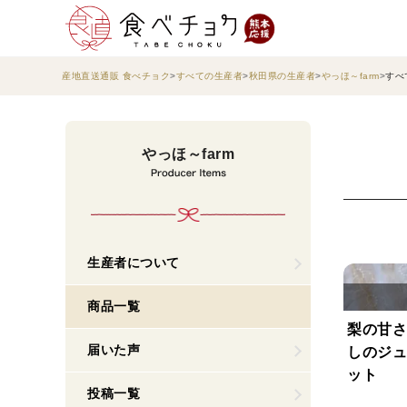
産地直送通販 食べチョク
すべての生産者
秋田県の生産者
やっほ～farm
すべ
やっほ～farm
生産者について
商品一覧
梨の甘さ
届いた声
しのジュ
ット
投稿一覧