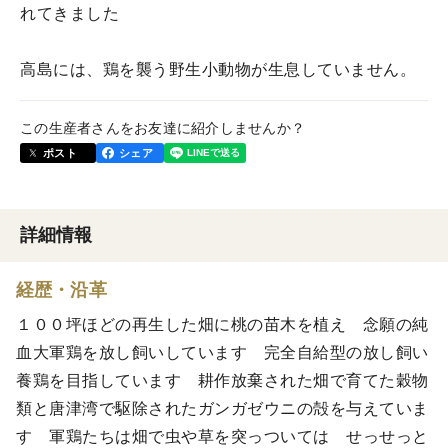
れてきました
高島には、鶏を襲う野生小動物が生息していません。
この生産者さんをお友達に紹介しませんか？
ポスト
シェア
詳細情報
経歴・沿革
１００坪ほどの再生した畑に桃の苗木を植え 念願の純
血大軍鶏を放し飼いしています 完全自給型の放し飼い
養鶏を目指しています 耕作放棄された畑で育てた穀物
類と唐津湾で駆除されたガンガゼウニの殻を与えていま
す 軍鶏たちは畑で虫や草を突っついては せっせっと