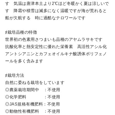
す 気温は唐津本土より2℃ほど冬暖かく夏は涼しいで
す 降霜や積雪は滅多になく温暖ですが海が荒れると
船が欠航する 時に過酷なテロワールです
♯栽培品種の特徴
世界初の色素用さつまいも品種のアヤムラサキです
抗酸化率と熱安定性に優れた栄養素 高活性アシル化
アントシアニンとカフェオイルキナ酸誘体ポリフェノ
ールを多く含みます
♯栽培方法
自然に委ねる栽培をしています
◎農薬栽培期間中 ：不使用
◎化学肥料 ：不使用
◎JAS規格有機肥料：不使用
◎動物性有機肥料 ：不使用