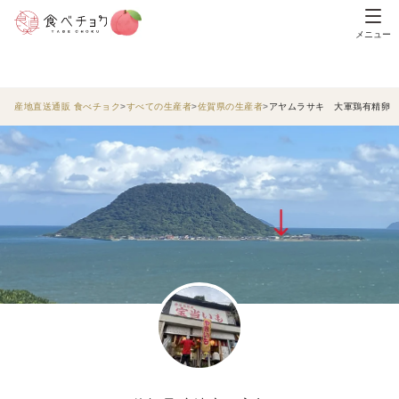
メニュー
産地直送通販 食べチョク
すべての生産者
佐賀県の生産者
アヤムラサキ 大軍鶏有精卵