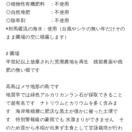
◎植物性有機肥料 ：不使用
◎自然堆肥 ：不使用
◎除草剤 ：不使用
◉対馬暖流の海水：使用（台風やシケの無い年だけその
まま圃場の空に噴霧します）
♯ 圃場
半世紀以上放棄された荒廃農地を再生 残留農薬や残
肥の無い畑です
高島はメサ地形の島です
地質学では緑色アルカリカンラン石が採取できること
で超有名です ナトリウムとカリウムを多く含みま
す 海岸堆積層に肥沃な黒土が僅かに被った土壌で
す 特別警報級の豪雨でも 水溜まりができません そ
のため昔から水稲が出来ず主食として甘藷栽培が行わ