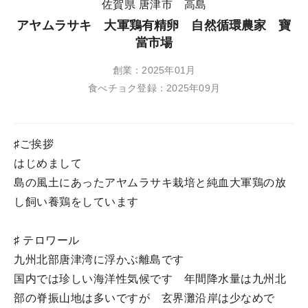
佐賀県 唐津市 高島
アヤムラサキ 大軍鶏有精卵 自然循環農家 寶
當市場
創業：2025年01月
食べチョク登録：2025年09月
♯ご挨拶
はじめまして
島の風土にあったアヤムラサキ栽培と純血大軍鶏の放
し飼い養鶏をしています
♯ テロワール
九州北部唐津湾に浮かぶ離島です
国内では珍しい海洋性気候です 年間降水量は九州北
部の脊振山地は多いですが 玄界灘沿岸は少なめで