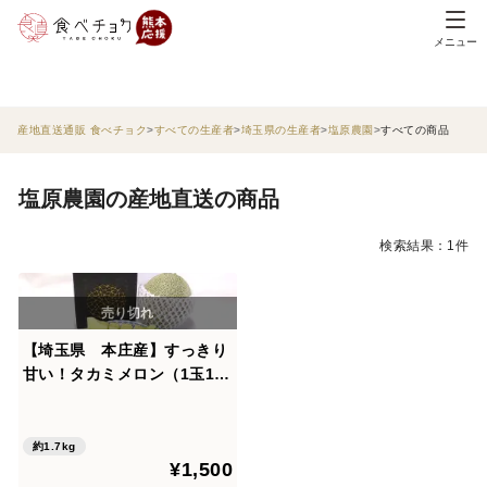
メニュー
産地直送通販 食べチョク
すべての生産者
埼玉県の生産者
塩原農園
すべての商品
塩原農園の産地直送の商品
検索結果：1件
【埼玉県 本庄産】すっきり
甘い！タカミメロン（1玉1.5
㎏～2.0㎏）
約1.7kg
¥1,500