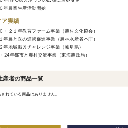
０年NPO法人ポランの広場に名称変更
０年農業生産活動開始
ィア実績
０・２１年教育ファーム事業（農村文化協会）
１年農と医の連携促進事業（農林水産省本庁）
２年地域振興チャレンジ事業（岐阜県）
3・24年都市と農村交流事業（東海農政局）
生産者の商品一覧
品されている商品はありません。