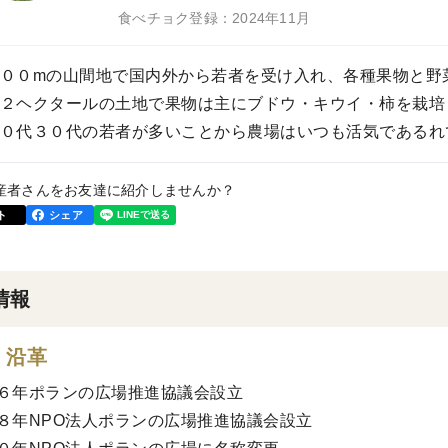
食べチョク登録：2024年11月
００mの山間地で国内外から若者を受け入れ、各種果物と野
２ヘクタールの土地で果物は主にブドウ・キウイ・柿を栽培
０代３０代の若者が多いことから農場はいつも活気であるれ
産者さんをお友達に紹介しませんか？
ト
シェア
情報
・沿革
６年ポランの広場推進協議会設立
８年NPO法人ポランの広場推進協議会設立