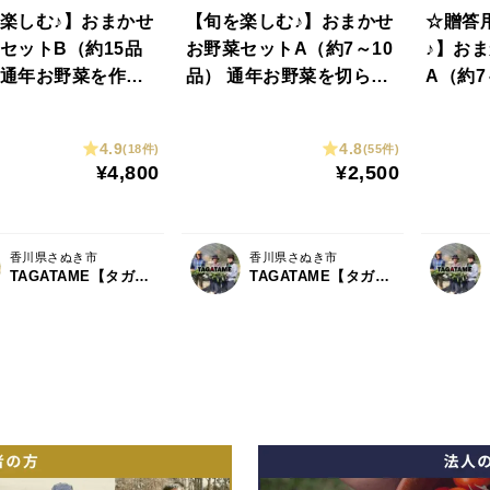
楽しむ♪】おまかせ
【旬を楽しむ♪】おまかせ
☆贈答
セットB（約15品
お野菜セットA（約7～10
♪】お
通年お野菜を作り
品） 通年お野菜を切らす
A（約7
タガタメはいつで
ことなく栽培しているタ
の方へ
可能！！
ガタメはいつでも注文可
ゼント
4.9
4.8
(18件)
(55件)
能です☺︎ 20時までのご注
か。
¥4,800
¥2,500
文で翌日発送！
香川県さぬき市
香川県さぬき市
TAGATAME【タガタメ】
TAGATAME【タガタメ】