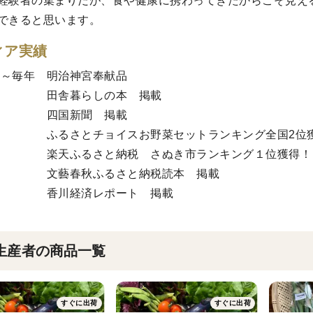
経験者の集まりだが、食や健康に携わってきたからこそ見え
できると思います。
ィア実績
1年～毎年 明治神宮奉献品
1年 田舎暮らしの本 掲載
21年 四国新聞 掲載
2年 ふるさとチョイスお野菜セットランキング全国2位
2年 楽天ふるさと納税 さぬき市ランキング１位獲得！
3年 文藝春秋ふるさと納税読本 掲載
3年 香川経済レポート 掲載
生産者の商品一覧
すぐに出荷
すぐに出荷