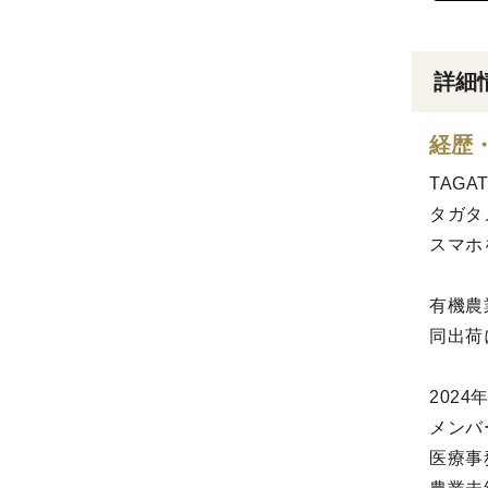
詳細
経歴
TAGA
タガタ
スマホ
有機農
同出荷
202
メンバ
医療事