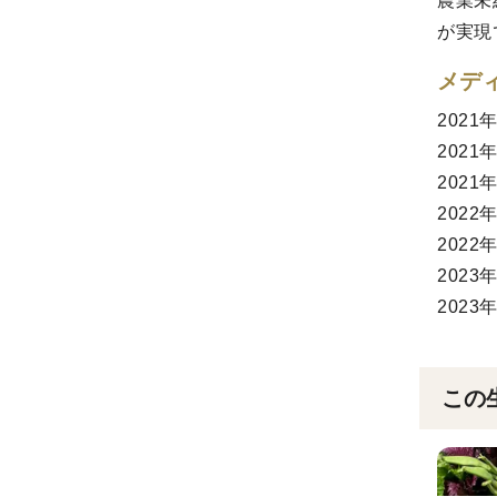
農業未
が実現
メデ
202
202
20
202
202
202
202
この