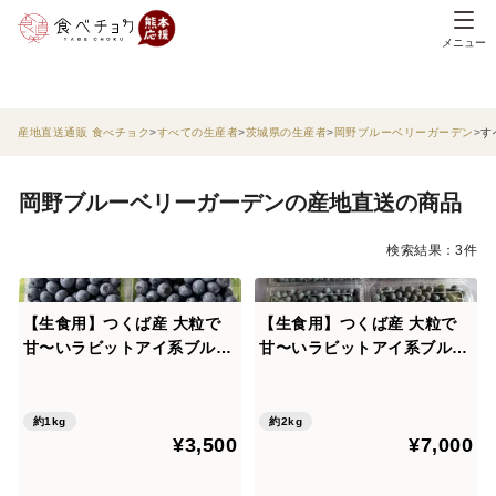
メニュー
産地直送通販 食べチョク
すべての生産者
茨城県の生産者
岡野ブルーベリーガーデン
す
岡野ブルーベリーガーデンの産地直送の商品
検索結果：3件
【生食用】つくば産 大粒で
【生食用】つくば産 大粒で
甘〜いラビットアイ系ブルー
甘〜いラビットアイ系ブルー
ベリー 1kg(500g×2パック)
ベリー2kg(500g×4パック)
《 8月末まで出荷可能》
《8月末まで出荷可能》
約1kg
約2kg
¥3,500
¥7,000