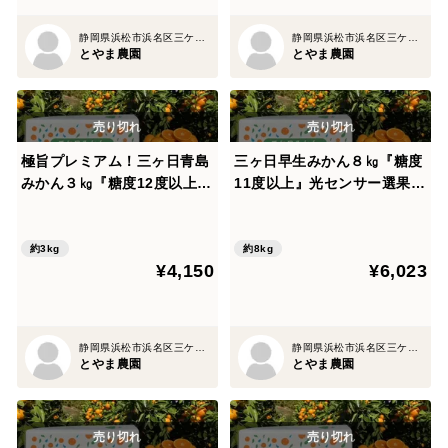
静岡県浜松市浜名区三ケ日町平山1273-17
静岡県浜松市浜名区三ケ日町平山1273-17
とやま農園
とやま農園
極旨プレミアム！三ヶ日青島
三ヶ日早生みかん８㎏『糖度
みかん３㎏『糖度12度以上』
11度以上』光センサー選果
光センサー選果 【サイズM～
【サイズS～L混在】
LL混在】
約3kg
約8kg
¥4,150
¥6,023
静岡県浜松市浜名区三ケ日町平山1273-17
静岡県浜松市浜名区三ケ日町平山1273-17
とやま農園
とやま農園