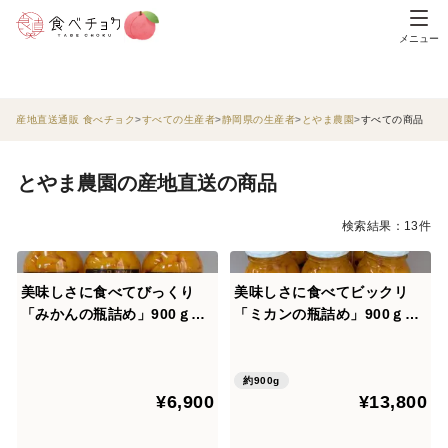
メニュー
産地直送通販 食べチョク
すべての生産者
静岡県の生産者
とやま農園
すべての商品
とやま農園の産地直送の商品
検索結果：13件
美味しさに食べてびっくり
美味しさに食べてビックリ
「みかんの瓶詰め」900ｇ×
「ミカンの瓶詰め」900ｇ×
３本
６本
約900g
¥6,900
¥13,800