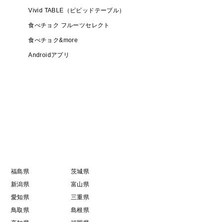
Vivid TABLE（ビビッドテーブル）
食べチョク フルーツセレクト
食べチョク&more
Androidアプリ
福島県
茨城県
新潟県
富山県
愛知県
三重県
鳥取県
島根県