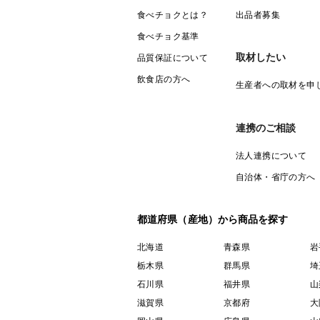
食べチョクとは？
出品者募集
食べチョク基準
取材したい
品質保証について
飲食店の方へ
生産者への取材を申
連携のご相談
法人連携について
自治体・省庁の方へ
都道府県（産地）から商品を探す
北海道
青森県
岩
栃木県
群馬県
埼
石川県
福井県
山
滋賀県
京都府
大