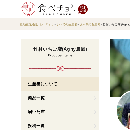
産地直送通販 食べチョク
すべての生産者
栃木県の生産者
竹村いちご店(Agny
竹村いちご店(Agny農園)
生産者について
商品一覧
届いた声
投稿一覧