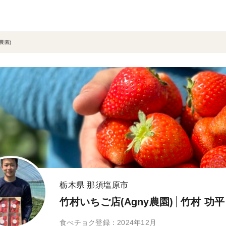
農園)
栃木県 那須塩原市
竹村いちご店(Agny農園)
竹村 功平
食べチョク登録：2024年12月