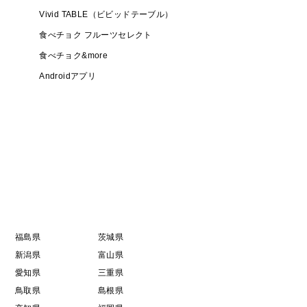
Vivid TABLE（ビビッドテーブル）
食べチョク フルーツセレクト
食べチョク&more
Androidアプリ
福島県
茨城県
新潟県
富山県
愛知県
三重県
鳥取県
島根県