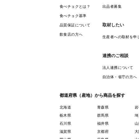
食べチョクとは？
出品者募集
食べチョク基準
取材したい
品質保証について
飲食店の方へ
生産者への取材を申
連携のご相談
法人連携について
自治体・省庁の方へ
都道府県（産地）から商品を探す
北海道
青森県
岩
栃木県
群馬県
埼
石川県
福井県
山
滋賀県
京都府
大