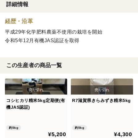
詳細情報
経歴・沿革
平成29年化学肥料農薬不使用の栽培を開始
令和5年12月有機JAS認証を取得
この生産者の商品一覧
コシヒカリ精米5kg定期便(有
R7滋賀県きらみずき精米5kg
機JAS認証)
約5kg
約5kg
¥5,200
¥4,300