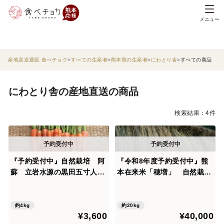
メニュー
産地直送通販 食べチョク
すべての生産者
熊本県の生産者
にわとり舎
すべての商品
にわとり舎の産地直送の商品
検索結果：4件
『予約受付中』自然栽培 阿
『令和8年度予約受付中』熊
蘇 立岩水源の黒田五寸人参
本在来米「穂増」 自然栽培
（4kg）
（天日干し）玄米 20kg
約4kg
約20kg
¥3,600
¥40,000