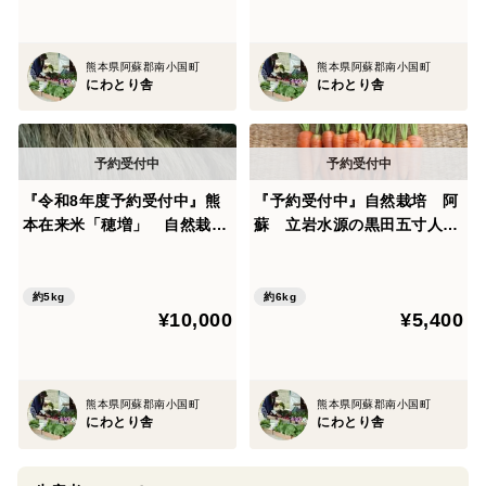
熊本県阿蘇郡南小国町
熊本県阿蘇郡南小国町
にわとり舎
にわとり舎
『令和8年度予約受付中』熊
『予約受付中』自然栽培 阿
本在来米「穂増」 自然栽培
蘇 立岩水源の黒田五寸人参
（天日干し）玄米 5kg
（6kg）
約5kg
約6kg
¥10,000
¥5,400
熊本県阿蘇郡南小国町
熊本県阿蘇郡南小国町
にわとり舎
にわとり舎