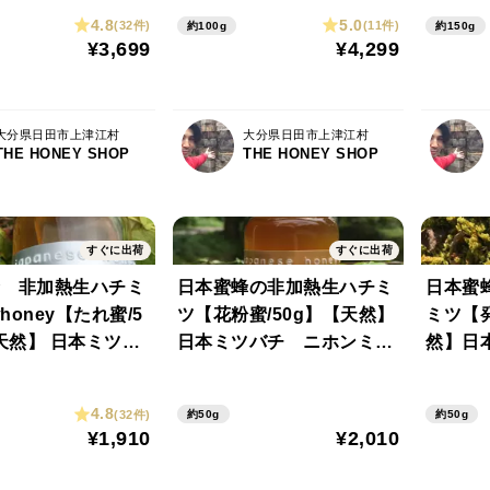
⭐︎⭐︎⭐︎ ※3本
本ご注文で四本目無料サー
※本物
4.8
5.0
(32件)
(11件)
約100g
約150g
4本目無料サービ
ビス中【朝市限定】生きて
お試し
¥3,699
¥4,299
ます 非加熱 生蜂蜜 発
注文で
酵中
中🎁
大分県日田市上津江村
大分県日田市上津江村
THE HONEY SHOP
THE HONEY SHOP
すぐに出荷
すぐに出荷
 非加熱生ハチミ
日本蜜蜂の非加熱生ハチミ
日本蜜
honey【たれ蜜/5
ツ【花粉蜜/50g】【天然】
ミツ【発
 日本ミツバ
日本ミツバチ ニホンミツ
然】日
ンミツバチ 【本物
バチ
ツバチ
客様専用】
4.8
(32件)
約50g
約50g
¥1,910
¥2,010