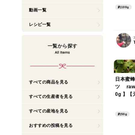
度⭐︎⭐︎
約100g
ご注文で
動画一覧
ス中🎁
レシピ一覧
一覧から探す
日本蜜蜂
すべての商品を見る
ツ raw
0g 】【天然】
すべての生産者を見る
チ ニホ
志向の御
すべての産地を見る
約50g
おすすめの投稿を見る