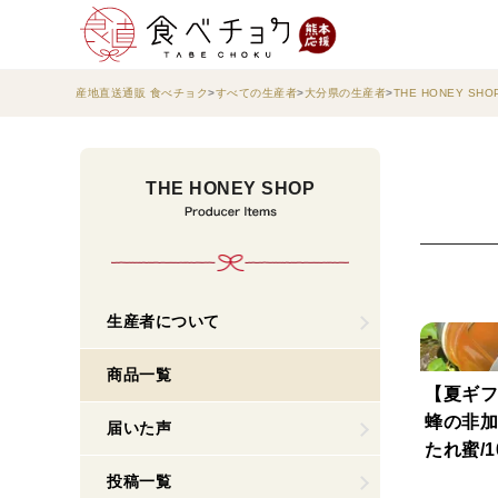
産地直送通販 食べチョク
すべての生産者
大分県の生産者
THE HONEY SHO
THE HONEY SHOP
生産者について
商品一覧
【夏ギフ
蜂の非
届いた声
たれ蜜/100g ※
御客
投稿一覧