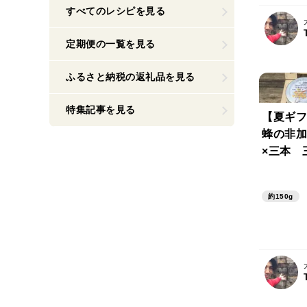
すべてのレシピを見る
定期便の一覧を見る
ふるさと納税の返礼品を見る
特集記事を見る
【夏ギフ
蜂の非加
×三本 
べ】発酵蜜
0g・花
約150g
り、【朝市
t、計15