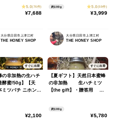
をお探しの方どうぞ
花粉症対策】満足度★★★
5.0
5.0
(76件)
(59件)
約100g
ください。※3本ご
★★ ※3本ご注文で4本
¥7,688
¥3,999
4本目無料サービス
目無料サービス中 【朝市
 【朝市限定】
限定】
大分県日田市上津江村
大分県日田市上津江村
THE HONEY SHOP
THE HONEY SHOP
すぐに出荷
すぐに出荷
蜂の非加熱の生ハチ
【夏ギフト】天然日本蜜蜂
酵蜜/50g】【天
の非加熱 生ハチミツ
本ミツバチ ニホンミ
【the gift】・贈答用 シ
ルバーラベル/たれ蜜 .100g
・日本ミツバチ ・ニホ
約100g
ンミツバチ
¥2,100
¥5,780