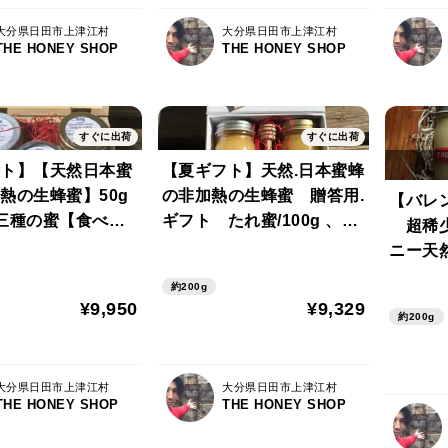
大分県日田市上津江村
大分県日田市上津江村
THE HONEY SHOP
THE HONEY SHOP
すぐに出荷
すぐに出荷
ト】【天然日本蜜
【夏ギフト】天然.日本蜜蜂
熱の生蜂蜜】50g
の非加熱の生蜂蜜 贈答用.
【バレ
三種の蜜【食べ比
ギフト たれ蜜/100g 、花
超稀少
/50g・たれ蜜/5
粉蜜/100g、 合計量200g
ニー天
粉蜜50g※木箱入
【the gift】【夜市限定】
の生ハチ
約200g
限定】 the gif
🎁raw honey 【食べ比べ】
合計200g
¥9,950
¥9,329
約200g
0g 贈答用
大分県日田市上津江村
大分県日田市上津江村
THE HONEY SHOP
THE HONEY SHOP