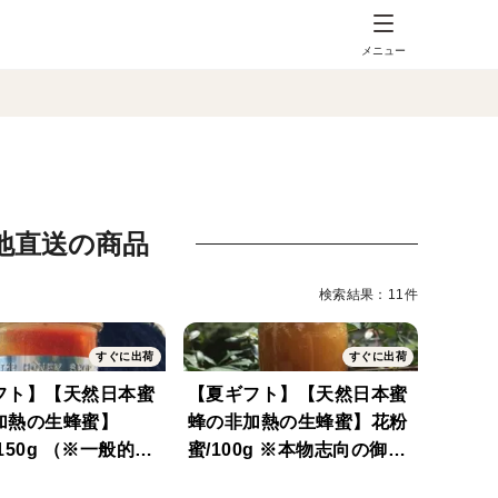
メニュー
の産地直送の商品
検索結果：11件
すぐに出荷
すぐに出荷
フト】【天然日本蜜
【夏ギフト】【天然日本蜜
非加熱の生蜂蜜】
蜂の非加熱の生蜂蜜】花粉
（※一般的た
蜜/100g ※本物志向の御客
は異なる栄養成分）
様専門 【スーパーフード・