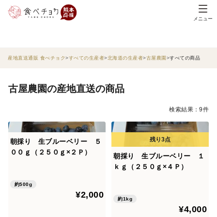
メニュー
産地直送通販 食べチョク
すべての生産者
北海道の生産者
古屋農園
すべての商品
古屋農園の産地直送の商品
検索結果：9件
朝採り 生ブルーベリー ５
００ｇ（２５０ｇ×２Ｐ）
朝採り 生ブルーベリー １
ｋｇ（２５０ｇ×４Ｐ）
約500g
¥2,000
約1kg
¥4,000