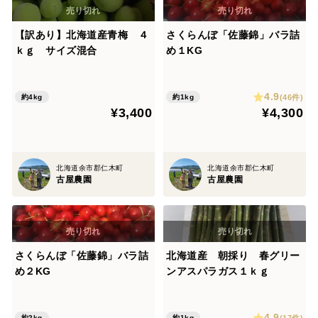
【訳あり】北海道産青梅 ４
さくらんぼ「佐藤錦」バラ詰
ｋｇ サイズ混合
め１KG
4.9
(46件)
約4kg
約1kg
¥3,400
¥4,300
北海道余市郡仁木町
北海道余市郡仁木町
古屋農園
古屋農園
さくらんぼ「佐藤錦」バラ詰
北海道産 朝採り 春グリー
め２KG
ンアスパラガス１ｋｇ
4.9
(17件)
約2kg
約1kg