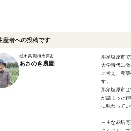
生産者への投稿です
栃木県 那須塩原市
那須塩原市で
あさのき農園
大学時代に微
に考え、農薬
す。
那須塩原市は
が詰まった作
に味わってい
～主な栽培野
にんじん、ブ