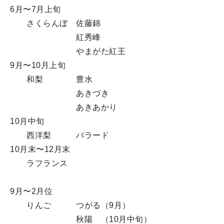
6月〜7月上旬
さくらんぼ 佐藤錦
紅秀峰
やまがた紅王
9月〜10月上旬
和梨 豊水
あきづき
あきあかり
10月中旬
西洋梨 バラード
10月末〜12月末
ラフランス
9月〜2月位
りんご つがる（9月）
秋陽 （10月中旬）