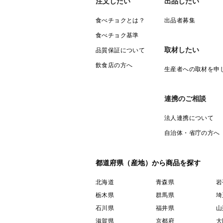
注文したい
出品したい
食べチョクとは？
出品者募集
食べチョク基準
取材したい
品質保証について
飲食店の方へ
生産者への取材を申
連携のご相談
法人連携について
自治体・省庁の方へ
都道府県（産地）から商品を探す
北海道
青森県
岩
栃木県
群馬県
埼
石川県
福井県
山
滋賀県
京都府
大