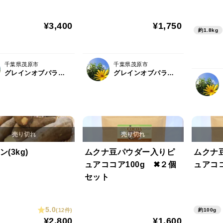
¥3,400
¥1,750
約1.8kg
千葉県茂原市
千葉県茂原市
グレインオブパラダイス
グレインオブパラダイス
(3kg)
ムクナ豆パウダー入りピ
ムクナ
ュアココア100g ✖２個
ュアココ
セット
5.0
(12件)
約100g
¥2,800
¥1,600