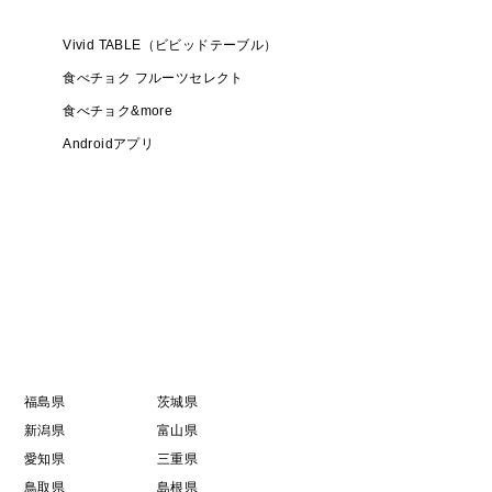
Vivid TABLE（ビビッドテーブル）
食べチョク フルーツセレクト
食べチョク&more
Androidアプリ
福島県
茨城県
新潟県
富山県
愛知県
三重県
鳥取県
島根県