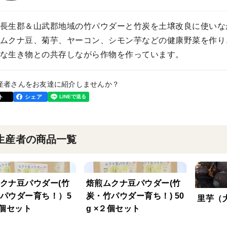
長生郡＆山武郡地域の竹パウダーと竹炭を土壌改良に使いな
ムクナ豆、菊芋、ヤーコン、シモン芋などの健康野菜を作り
な生き物との共存しながら作物を作っています。
産者さんをお友達に紹介しませんか？
ト
シェア
生産者の商品一覧
クナ豆パウダー(竹
焙煎ムクナ豆パウダー(竹
パウダー育ち！）5
炭・竹パウダー育ち！) 50
里芋（大
４個セット
g ×２個セット