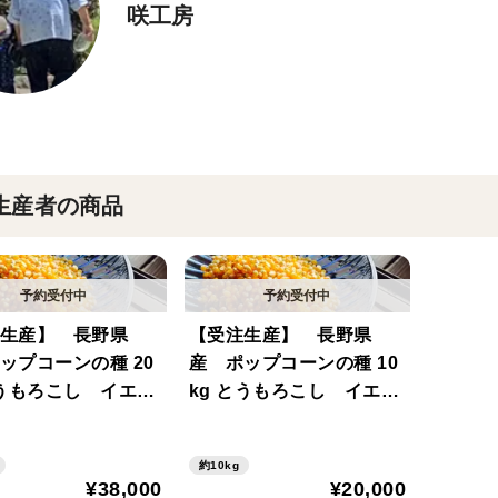
咲工房
生産者の商品
生産】 長野県
【受注生産】 長野県
ップコーンの種 20
産 ポップコーンの種 10
とうもろこし イエロ
kg とうもろこし イエロ
プ おやつ 子
ーポップ おやつ 子
爆裂種 国産 バ
供 爆裂種 国産 バ
約10kg
り キャンプ BB
ラし売り キャンプ BB
¥38,000
¥20,000