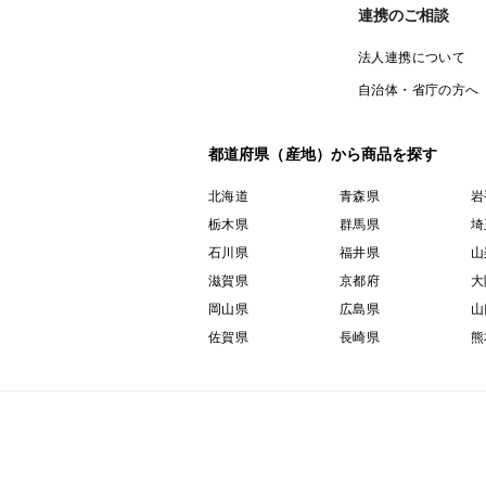
連携のご相談
法人連携について
自治体・省庁の方へ
都道府県（産地）から商品を探す
北海道
青森県
岩
栃木県
群馬県
埼
石川県
福井県
山
滋賀県
京都府
大
岡山県
広島県
山
佐賀県
長崎県
熊