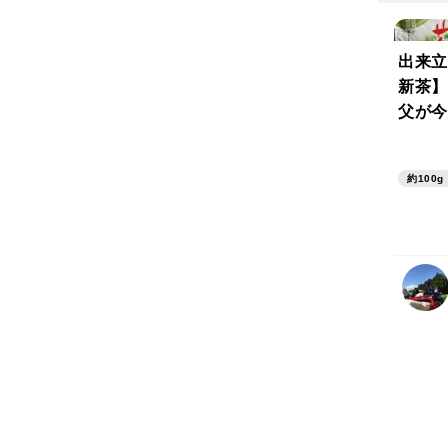
出来立
新茶】
父が今
❗️【
簡単に
約100g
ちゃお
g ３袋