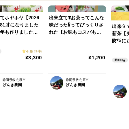
てホヤホヤ【2026
出来立て❣️お茶ってこんな
81才になりました
味だった⁉️ってびっくりさ
出来立て
年も作りました
れた【お味もコスパも抜
新茶【
カップに茶葉とお湯で
群】2026新茶【世界農業
防🦷に
飲んで茶葉も食べ
遺産、茶草場農法】深蒸
茶草場
4.8
(31件)
！】深蒸し茶 100
し茶 100g 1袋
茶】10
¥3,300
¥1,200
約100g
静岡県牧之原市
静岡県牧之原市
げんき農園
げんき農園