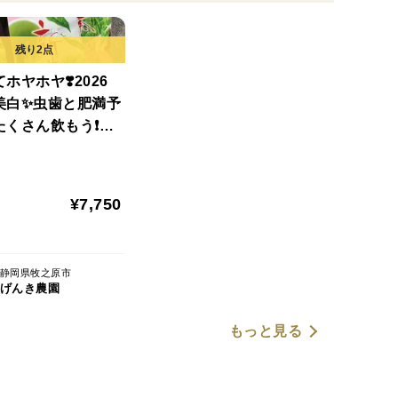
ホヤホヤ❣️2026
美白✨虫歯と肥満予
たくさん飲もう❗️】
農法で育てた【新
0g×5袋
¥7,750
静岡県牧之原市
げんき農園
もっと見る