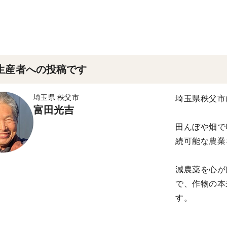
生産者への投稿です
埼玉県 秩父市
埼玉県秩父市
富田光吉
田んぼや畑で
続可能な農業
減農薬を心が
で、作物の本
す。