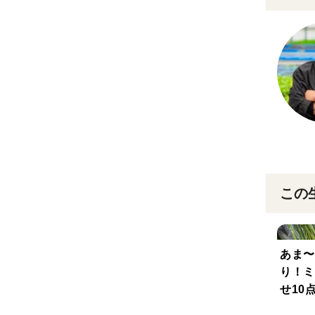
この
あま〜
り！ミ
せ10