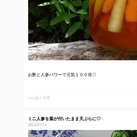
お酢と人参パワーで元気１００倍♡
いいね！ 8 件
ミニ人参を葉が付いたまま天ぷらに♡
2022/07/19