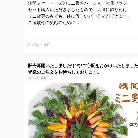
浅間ファーマーズのミニ野菜パーティ 大皿プラン
セット購入いただきましたもので、大皿に飾り付け
ミニ野菜のみでも、体に優しいパーティができます。
ご家族様の笑顔のために♡
有機JASで安心・安全な浅間ファーマーズの野菜たちを
よろしくい願いいたします。
いいね！ 6 件
販売再開いたしました!(^^)!ご心配をおかけいたしま
皆様のご注文をお待ちしております。
2022/06/30