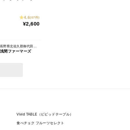
4.6
(67件)
¥2,600
長野県北佐久郡御代田町馬瀬口
浅間ファーマーズ
Vivid TABLE（ビビッドテーブル）
食べチョク フルーツセレクト