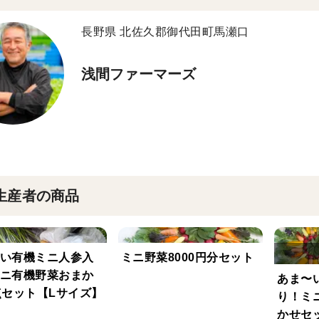
長野県 北佐久郡御代田町馬瀬口
浅間ファーマーズ
生産者の商品
い有機ミニ人参入
ミニ野菜8000円分セット
ニ有機野菜おまか
あま〜
点セット【Lサイズ】
り！ミ
かせセ