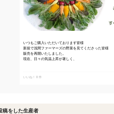
いつもご購入いただいております皆様
新規で浅間ファーマーズの野菜を見てくださった皆様
販売を再開いたしました。
現在、日々の気温上昇が著しく、
皆様も暑さの中で大変な思いをしているかと、心配して
浅間ファーマーズは、この度『有機JAS』の認定を2022
これも、皆様の応援のおかげです。
いいね！ 8 件
本当にありがとうございます。
今後とも、浅間ファーマーズ、頑張りますのでよろしく
!(^^)!
投稿をした生産者