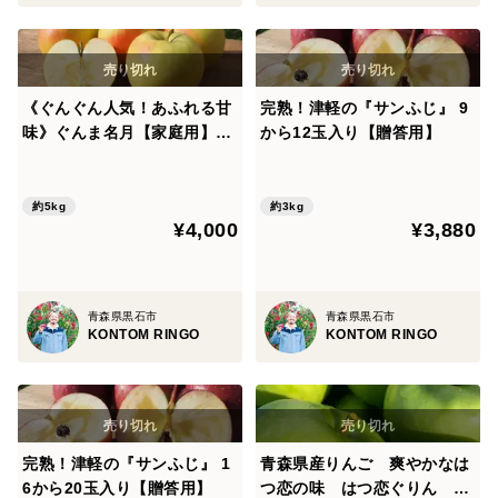
《ぐんぐん人気！あふれる甘
完熟！津軽の『サンふじ』 9
味》ぐんま名月【家庭用】5k
から12玉入り【贈答用】
g (14から18玉入り)
約5kg
約3kg
¥4,000
¥3,880
青森県黒石市
青森県黒石市
KONTOM RINGO
KONTOM RINGO
完熟！津軽の『サンふじ』 1
青森県産りんご 爽やかなは
6から20玉入り【贈答用】
つ恋の味 はつ恋ぐりん