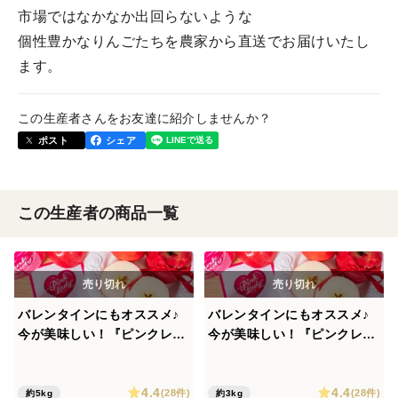
市場ではなかなか出回らないような
個性豊かなりんごたちを農家から直送でお届けいたし
ます。
この生産者さんをお友達に紹介しませんか？
ポスト
シェア
この生産者の商品一覧
バレンタインにもオススメ♪
バレンタインにもオススメ♪
今が美味しい！『ピンクレデ
今が美味しい！『ピンクレデ
ィりんご 』4.5kg〜5kg
ィりんご 』お試し2.5kg〜3k
g
4.4
4.4
(28件)
(28件)
約5kg
約3kg