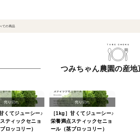
べての商品
つみちゃん農園の産地
］甘くてジューシー♪
［1kg］甘くてジューシー♪
スティックセニョ
栄養満点スティックセニョ
ブロッコリー）
ール（茎ブロッコリー）