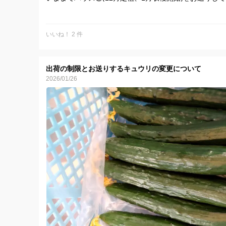
4月25日発送分から
ハウス①(2月定植、3月収穫開始)をお送りします。
いいね！ 2 件
樹が若くなるので、雰囲気が少し変わります。
まだ少しはハウス②も収穫はしているので、
出荷の制限とお送りするキュウリの変更について
ハウス①が不足しましたらハウス②をお送りすることが
2026/01/26
よろしくお願いします。