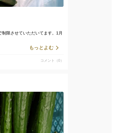
で制限させていただいてます。1月
。
もっとよむ
替を行いまして、定植が10日遅ら
コメント（0）
リを発送していましたが
ュウリに変更していきます。
ス①もあと少しですが収穫はして
場合もあります。混在することも