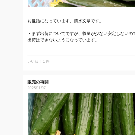
お世話になっています、清水文章です。
・まず出荷についてですが、収量が少ない安定しないの
出荷はできないようになっています。
その時、その時で変化しますのでよろしくお願いします
原因なのですが、ハウス②の外張りのビニール(PO)の張
いいね！ 1 件
せたためです。
・次にお送りするキュウリについてですが
販売の再開
ハウス①の越冬栽培(9月定植、10月収穫開始)のキュウ
2025/11/07
本日(1月26日)発送より
ハウス②の促成栽培(12月定植、今年1月収穫開始)のキ
樹が若いのですこし雰囲気が変わります。
基本的にはハウス②のキュウリをお送りしますが、ハウ
いると思うので、収量が少ない時はハウス①を使用する
あります。