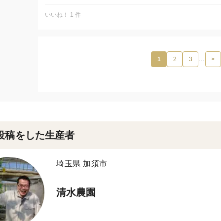
いいね！ 1 件
再開ですが、8月に収穫が始まるものがあります。
収量など様子を見て再開したいと思います。
昨年ですが、暑さの影響で実の形が悪く安定するまで時間
てからの販売の再開となりました。
...
1
2
3
>
再開に幅がありますが、またよろしくお願いします。
投稿をした生産者
埼玉県 加須市
清水農園