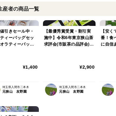
生産者の商品一覧
値引きセール中・
【最優秀賞受賞・割引実
【安く
ティーバッグセッ
施中】令和6年東京狭山茶
番！食
オラティーバッグ
求評会(市販茶の品評会)最
に自信
「緑茶TB・焙じ茶
優秀賞受賞記念 1000円/1
ｇ×５
和紅茶TB」
00ｇ詰×3袋＝3240円（税
袋プレ
込）のところ、2900円
¥1,400
¥2,900
（税込）にて割引販売中‼
埼玉県入間市二本木
埼玉県入間市二本木
元狭山 友野園
元狭山 友野園