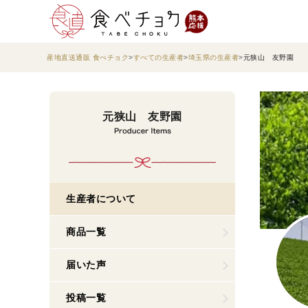
産地直送通販 食べチョク
すべての生産者
埼玉県の生産者
元狭山 友野園
元狭山 友野園
生産者について
商品一覧
届いた声
投稿一覧