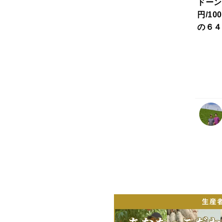
ドーン
円/1
の６４
まとめ
６０円
円）に
ージが