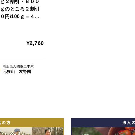
と２割引・８００
00ｇのところ２割引
０円/100ｇ＝４袋
てセット価格２５
（税込み２７６０
て販売中！(パッケ
¥2,760
変わりました)
埼玉県入間市二本木
元狭山 友野園