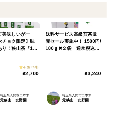
て美味しいが一
送料サービス高級煎茶販
べチョク限定】味
売セール実施中！ 1500円/
あり！狭山茶「100
100ｇ✖２袋 通常税込み
袋１セットにもう１
送料込み３，６００円の
ゼント」
ところ送料３６０円分サ
4.9
(57件)
ービス総支払額３，２４
¥2,700
¥3,240
０円にて販売
埼玉県入間市二本木
埼玉県入間市二本木
元狭山 友野園
元狭山 友野園