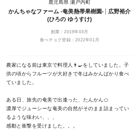
鹿児島県 瀬戸内町
かんちゃなファーム -奄美熱帯果樹園-
広野裕介
(ひろの ゆうすけ)
創業：2019年03月
食べチョク登録：2022年01月
農家になる前は東京で料理人👨‍🍳をしていました。子
供の頃からフルーツが大好きで冬はみかんばかり食べ
ていました。
ある日、旅先の奄美で出逢った、たんかん🍊
濃厚でジューシーな奄美の自然がそのまま詰まってい
るような味わい、、、
感動と衝撃を受けました。。。