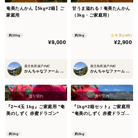
奄美たんかん【5kg×2箱】ご
甘うま溢れる！奄美たんかん
家庭用
（3kg・ご家庭用）
4.9
(24件)
約10kg
約3kg
¥9,000
¥2,900
鹿児島県瀬戸内町
鹿児島県瀬戸内町
かんちゃなファーム -奄美熱帯果樹園-
かんちゃなファーム -奄美熱帯果樹園-
『2〜4玉 1kg』ご家庭用 "奄
『1kg×2箱セット』ご家庭用
美のしずく 赤蜜ドラゴン"
"奄美のしずく 赤蜜ドラゴン
"
約1kg
約2kg