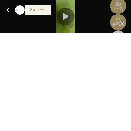
👍
いいね
フォロー中
豊作祈願
前へ
次へ