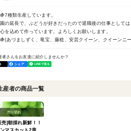
🍇7種類生産しています。
園の延長で、ぶどうが好きだったので退職後の仕事としては
心を込めて作っています。よろしくお願いします。
🍇(あづましずく、竜宝、藤稔、安芸クイーン、クイーンニ
産者さんをお友達に紹介しませんか？
ト
シェア
生産者の商品一覧
販売]朝採れ新鮮！！
ンマスカット2房