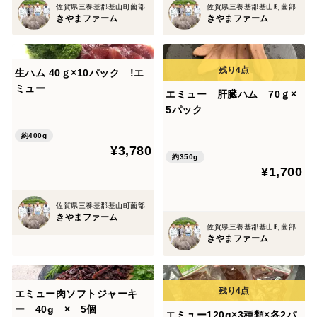
佐賀県三養基郡基山町薗部
佐賀県三養基郡基山町薗部
きやまファーム
きやまファーム
生ハム 40ｇ×10パック !エ
ミュー
エミュー 肝臓ハム 70ｇ×
5パック
約400g
¥3,780
約350g
¥1,700
佐賀県三養基郡基山町薗部
きやまファーム
佐賀県三養基郡基山町薗部
きやまファーム
エミュー肉ソフトジャーキ
ー 40g × 5個
エミュー120g×3種類×各2パ