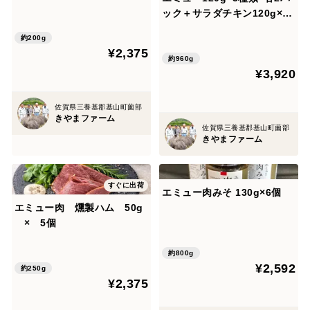
ック＋サラダチキン120g×2
個
約200g
¥2,375
約960g
¥3,920
佐賀県三養基郡基山町薗部
きやまファーム
佐賀県三養基郡基山町薗部
きやまファーム
すぐに出荷
エミュー肉みそ 130g×6個
エミュー肉 燻製ハム 50g
× 5個
約800g
¥2,592
約250g
¥2,375