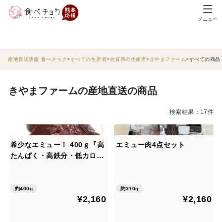
メニュー
産地直送通販 食べチョク
すべての生産者
佐賀県の生産者
きやまファーム
すべての商品
きやまファームの産地直送の商品
検索結果：17件
希少なエミュー！ 400ｇ『高
エミュー肉4点セット
たんぱく・高鉄分・低カロリ
ー』ヘルシーなスライス肉
約400g
約310g
¥2,160
¥2,160