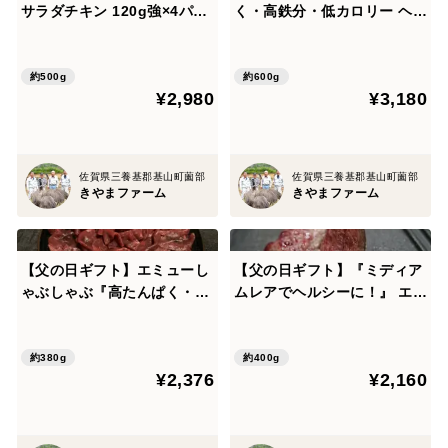
サラダチキン 120g強×4パッ
く・高鉄分・低カロリー ヘル
ク
シーなエミューステーキ150
g×4個
約500g
約600g
¥2,980
¥3,180
佐賀県三養基郡基山町薗部
佐賀県三養基郡基山町薗部
きやまファーム
きやまファーム
【父の日ギフト】エミューし
【父の日ギフト】『ミディア
ゃぶしゃぶ『高たんぱく・高
ムレアでヘルシーに！』 エミ
鉄分・低カロリー』ヘルシー
ュー肉スライスで栄養満点の
なスライス 380ｇ
一皿 400ｇ 『高たんぱく・
高鉄分・低カロリー』
約380g
約400g
¥2,376
¥2,160