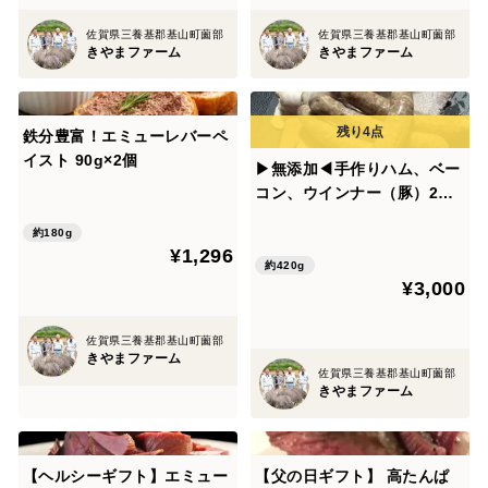
佐賀県三養基郡基山町薗部
佐賀県三養基郡基山町薗部
きやまファーム
きやまファーム
鉄分豊富！エミューレバーペ
イスト 90g×2個
▶無添加◀手作りハム、ベー
コン、ウインナー（豚）2セ
ット
約180g
¥1,296
約420g
¥3,000
佐賀県三養基郡基山町薗部
きやまファーム
佐賀県三養基郡基山町薗部
きやまファーム
【ヘルシーギフト】エミュー
【父の日ギフト】 高たんぱ