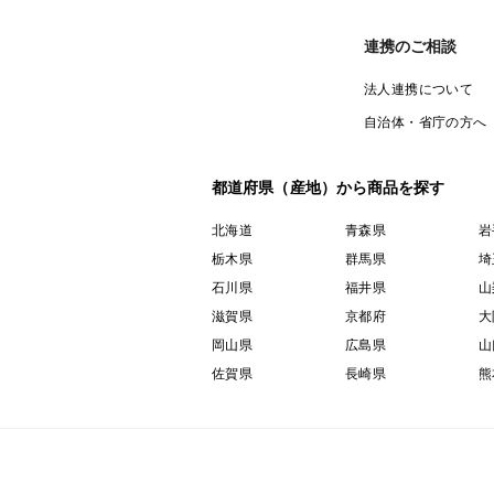
連携のご相談
法人連携について
自治体・省庁の方へ
都道府県（産地）から商品を探す
北海道
青森県
岩
栃木県
群馬県
埼
石川県
福井県
山
滋賀県
京都府
大
岡山県
広島県
山
佐賀県
長崎県
熊