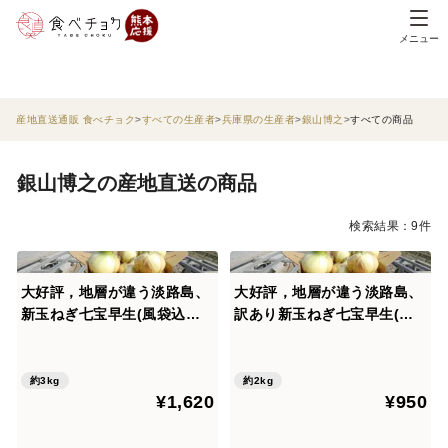
メニュー
産地直送通販 食べチョク
すべての生産者
兵庫県の生産者
銀山博之
すべての商品
銀山博之の産地直送の商品
検索結果：9件
大好評，地層が違う淡路島、
大好評，地層が違う淡路島、
新玉ねぎ七宝早生(風袋込み3
訳あり新玉ねぎ七宝早生(風
キロ)
袋込み２キロ)
約3kg
約2kg
¥1,620
¥950