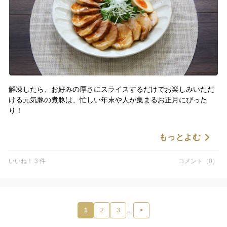
解凍したら、お好みの厚さにスライスするだけでお楽しみいただ
ける元気豚の煮豚は、忙しい年末や人が集まるお正月にぴった
り！
オードブルの一品としても、年越しそばと一緒に食べても、お節
もっとよむ
料理にもお使いいただけます。
いいね！ 3 件
コメント（0）
お味は甘みがあってこっくりと濃厚。これぞ煮豚！という王道の
味付けになっております。
年末年始にいくつあっても嬉しいのが煮豚。
年内配送は12/26（金）12：00までの受付となっております。
...
1
2
3
>