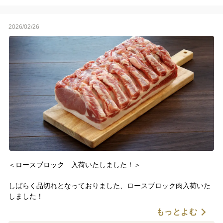
です！
現在は4/14（火）発送商品（お届けは4/15以降）のご予約を承っ
2026/02/26
ております。
お届け日のご指定はお受けできませんので予めご了承ください。
＜ロースブロック 入荷いたしました！＞
しばらく品切れとなっておりました、ロースブロック肉入荷いた
しました！
もっとよむ
ポークステーキ、とんかつ、煮込み料理など、様々な料理でお使