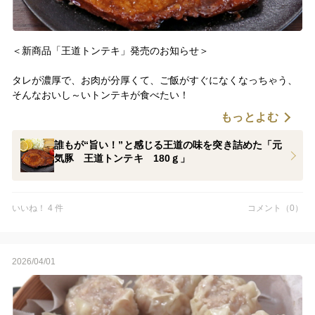
＜新商品「王道トンテキ」発売のお知らせ＞
タレが濃厚で、お肉が分厚くて、ご飯がすぐになくなっちゃう、
そんなおいし～いトンテキが食べたい！
もっとよむ
というスタッフの願望から誕生した、
元気豚厚切りロース肉の、その名も「王道トンテキ」。
誰もが“旨い！”と感じる王道の味を突き詰めた「元
気豚 王道トンテキ 180ｇ」
目指したのは、誰もが“旨い！”と感じる「これぞトンテキ」とい
う王道の味。
いいね！ 4 件
コメント（0）
試行錯誤の末、ウスターソースベースの濃厚トンテキダレに、
特製味噌ダレを隠し味として加え、
甘くて、濃厚で、味に奥深さがある、理想のトンテキが完成しま
した！！
2026/04/01
濃厚タレに、元気豚ロース肉の溶け出た脂が絡んで…たまらな
い！