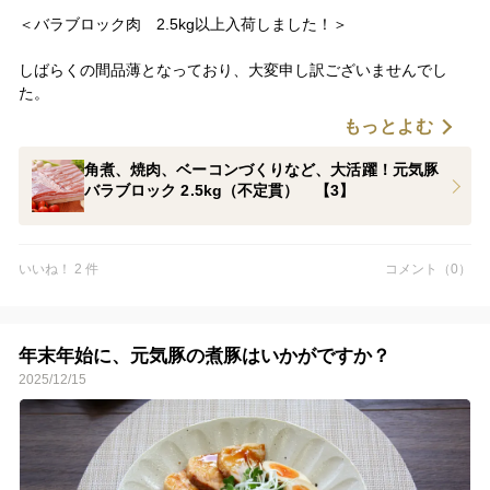
＜バラブロック肉 2.5kg以上入荷しました！＞
しばらくの間品薄となっており、大変申し訳ございませんでし
た。
もっとよむ
角煮、ベーコン作り、煮込み料理、グリル料理など様々なお料理
にお使いいただける、バラブロック肉（2.5kg以上）が再入荷いた
角煮、焼肉、ベーコンづくりなど、大活躍！元気豚
しました！
バラブロック 2.5kg（不定貫） 【3】
元気豚のお肉は脂身にも旨味と甘味があるのが特徴で、バラ肉は
そのおいしさを存分に楽しんでいただける部位です。
いいね！ 2 件
コメント（0）
日々のお料理作りに是非お役立てください。
年末年始に、元気豚の煮豚はいかがですか？
2025/12/15