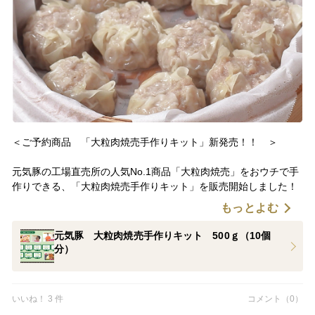
ご飯はたくさん用意してからお召し上がりくださいね♪
1枚180ｇ、お肉だけでも150ｇの大ボリュームです。
※王道トンテキのギフトセットもございます。
＜ご予約商品 「大粒肉焼売手作りキット」新発売！！ ＞
元気豚の工場直売所の人気No.1商品「大粒肉焼売」をおウチで手
作りできる、「大粒肉焼売手作りキット」を販売開始しました！
もっとよむ
調味料や具材が混ぜてある「肉ダネ」と「皮」、「作り方の説明
書」がセットになっているので、解凍したら包んで蒸すだけで出
元気豚 大粒肉焼売手作りキット 500ｇ（10個
来上がります。
分）
作り方が簡単だから、お子様のお手伝いにも最適！家族みんなで
作ればイベント感覚で楽しめます。
いいね！ 3 件
コメント（0）
自分で作った焼売はみずみずしくてジューシー、格別の美味しさ