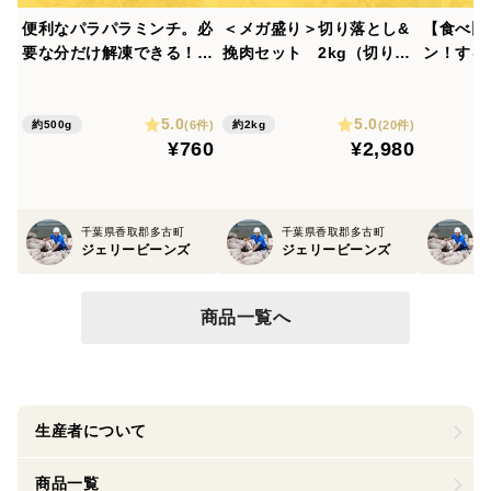
便利なパラパラミンチ。必
＜メガ盛り＞切り落とし&
【食べ比
要な分だけ解凍できる！
挽肉セット 2kg（切り落
ン！する
「元気豚 挽き肉 500ｇ」
とし 500g×2P、挽き肉 50
豚丼が楽
【131】
0g×2p）
豚丼の具
5.0
5.0
入）
(6件)
(20件)
約500g
約2kg
¥760
¥2,980
千葉県香取郡多古町
千葉県香取郡多古町
ジェリービーンズ
ジェリービーンズ
商品一覧へ
生産者について
商品一覧