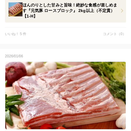
いいただけるロース肉。
ほんのりとした甘みと旨味！絶妙な食感が楽しめま
す『元気豚 ロースブロック』 2kg以上（不定貫）
元気豚のロース肉は、ほんのりとした甘みと旨味があってクセが
【1-H】
無く、絶妙なやわらかさ。
赤身はムッチリとしてジューシー。脂身は口の中で溶け出すよ
う。脂身が苦手なお客様からも『元気豚の脂身は美味しく食べら
いいね！ 5 件
コメント（0）
れる』とご好評をいただいています。
入荷は少量となっておりますので、お早目のご注文をおすすめい
2026/01/06
たします。
※現在、バラブロック肉も在庫がございますのでご利用くださ
い。