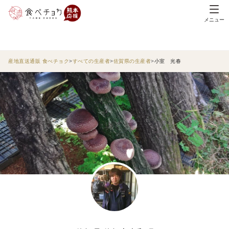
メニュー
産地直送通販 食べチョク
すべての生産者
佐賀県の生産者
小室 光春