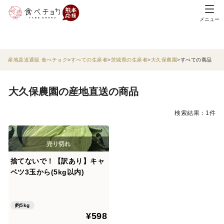
メニュー
産地直送通販 食べチョク
すべての生産者
茨城県の生産者
大久保農園
すべての商品
大久保農園の産地直送の商品
検索結果：1件
捨てないで！【訳あり】キャ
ベツ3玉から(5kg以内)
約5kg
¥598