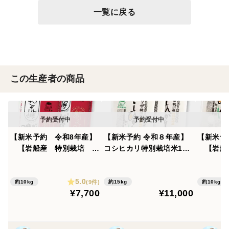
一覧に戻る
この生産者の商品
【新米予約 令和8年産】
【新米予約 令和８年産】
【新米予
【岩船産 特別栽培 新
コシヒカリ特別栽培米15k
【岩船
之助 精米10kg（5㎏×２
g（5kg×3）
栽培 コ
袋）
の食べ
5.0
（精米5
(9件)
約10kg
約15kg
約10kg
¥7,700
¥11,000