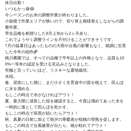
休日出勤！
いつもかっ😅😅
今シーズンのお米の調整作業が終わりました。
小規模で作業エリアが狭いので、切り替え模様替えしながらの調
整作業。
早生品種を籾摺りした9月上旬から2ヶ月余り。
これでようやく調整ラインを片付けることができそうです。
7月の猛暑日はあったものの大雨や台風の影響もなく、順調に生育
した今年の稲作🌾
桃川農園では、すべての品種で平年以上の作柄となり、品質も10
0%一等米の認定を受ける見込みとなりました。
究極と言っていいほど、リスキーな露地栽培。
水稲。
春、泥状にした畑に、まだ小さく生育途中の苗を植えて、田んぼ
に水を溜める。
もしこの時点で水がなければアウト！
夏、最大限に成長した稲を確認すると、今度は溜めてあった水を
一時的に落として田んぼを乾かす。
もしこの時点で長雨が続いたらアウト！
秋、真夏の日射に加えて朝夕の寒暖差が稲穂の登熟を促します。
もしこの時点で台風被害が出たら、穂が枯れてアウト！