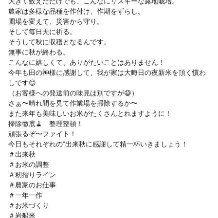
大きく数えただけでも、こんなにリスキーな露地栽培。
農家は多様な品種を作付け、作期をずらし。
圃場を変えて、災害から守り。
そして毎日天に祈る。
そうして秋に収穫となるんです。
無事に秋が終わる。
こんなに嬉しくて、ありがたいことはありません！
今年も田の神様に感謝して、我が家は大晦日の夜新米を頂く慣わ
しです😊
（お客様への発送前の味見は別ですが😅）
さぁ〜晴れ間を見て作業場を掃除するか〜
また来年も美味しいお米がたくさんとれますように！
掃除徹底🧹 整理整頓！
頑張るぞ〜ファイト！
今日もそれぞれの”出来秋に感謝して精一杯いきましょう！
＃出来秋
＃お米の調整
＃籾摺りライン
＃農家のお仕事
＃一年一作
＃お米づくり
＃岩船米