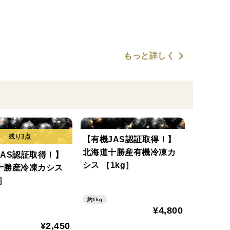
もっと詳しく
【有機JAS認証取得！】
北海道十勝産有機冷凍カ
JAS認証取得！】
シス ［1kg］
十勝産冷凍カシス
g］
約1kg
¥4,800
¥2,450