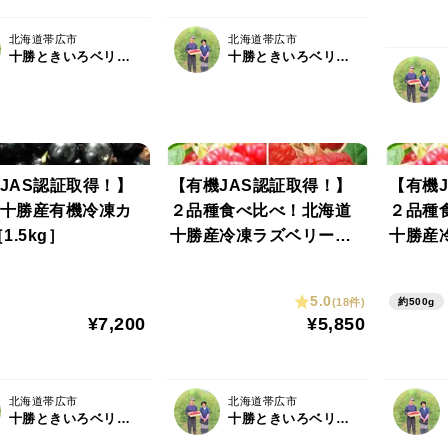
北海道帯広市
北海道帯広市
十勝ときいろベリーファーム
十勝ときいろベリーファーム
JAS認証取得！】
【有機JAS認証取得！】
【有機J
十勝産有機冷凍カ
２品種食べ比べ！北海道
２品種
1.5kg］
十勝産冷凍ラズベリー
十勝産
（お勧め品種500gずつ2
（お勧め
品種）［計1kg］
品種）［
5.0
(18件)
約500g
¥7,200
¥5,850
北海道帯広市
北海道帯広市
十勝ときいろベリーファーム
十勝ときいろベリーファーム