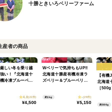
十勝ときいろベリーファーム
生産者の商品
厳しい冬を乗り越
Wベリーで気持ちもUP‼
強い！『北海道十
北海道十勝産有機冷凍ラ
【有機
機冷凍ブルーベリ
ズベリー＆ブルーベリー
北海道
サイズ混】（1kg）
セット［各500g］
［500
4.8
-
(22件)
(29件)
約1kg
¥4,500
¥5,150
約500g