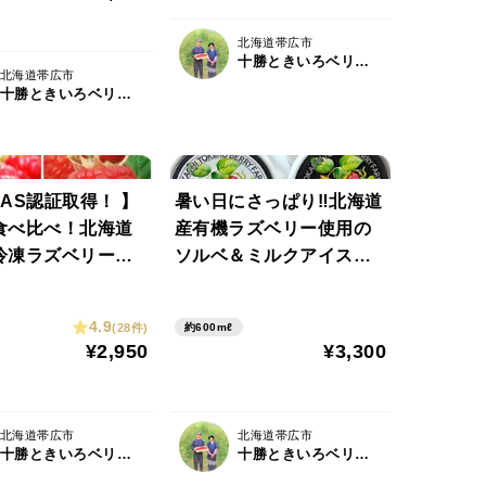
北海道帯広市
十勝ときいろベリーファーム
北海道帯広市
十勝ときいろベリーファーム
AS認証取得！ 】
暑い日にさっぱり‼北海道
食べ比べ！北海道
産有機ラズベリー使用の
冷凍ラズベリー
ソルベ＆ミルクアイスセ
品種250gずつ2
ット（100mlカップ各3
計500g］
個）
4.9
(28件)
約600mℓ
¥2,950
¥3,300
北海道帯広市
北海道帯広市
十勝ときいろベリーファーム
十勝ときいろベリーファーム