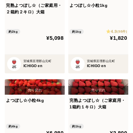
完熟よつぼし☆（ご家庭用・
よつぼし☆小粒1kg
２箱約２キロ）大箱
4.9
(98件)
約2kg
約1kg
¥5,098
¥1,820
宮城県亘理郡山元町
宮城県亘理郡山元町
ICHIGO en
ICHIGO en
よつぼし☆小粒4kg
完熟よつぼし☆（ご家庭用・
1箱約１キロ）大箱
約4kg
約1kg
¥6,980
¥2,800