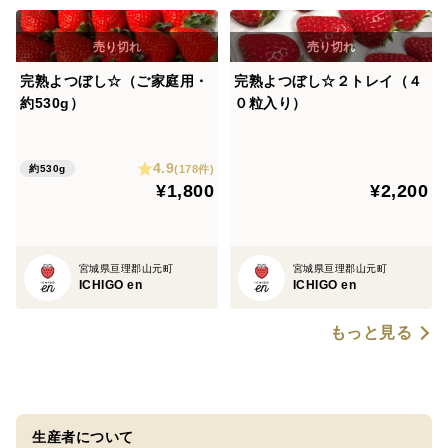
完熟よつぼし☆（ご家庭用・
完熟よつぼし☆２トレイ（４
約530g）
０粒入り）
4.9
(178件)
約530g
¥1,800
¥2,200
宮城県亘理郡山元町
宮城県亘理郡山元町
ICHIGO en
ICHIGO en
もっと見る
生産者について