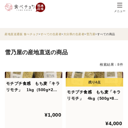
メニュー
産地直送通販 食べチョク
すべての生産者
大分県の生産者
雪乃屋
すべての商品
雪乃屋の産地直送の商品
検索結果：8件
モチプチ食感 もち麦「キラ
リモチ」 1kg（500g×2
モチプチ食感 もち麦「キラ
袋）
リモチ」 4kg（500g×8
袋）☆おまけ付
¥1,000
¥4,000