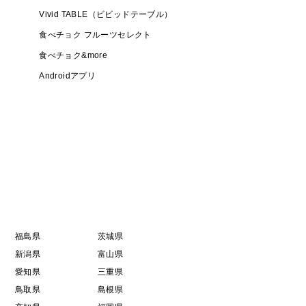
Vivid TABLE（ビビッドテーブル）
食べチョク フルーツセレクト
食べチョク&more
Androidアプリ
福島県
茨城県
新潟県
富山県
愛知県
三重県
鳥取県
島根県