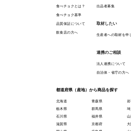
食べチョクとは？
出品者募集
食べチョク基準
取材したい
品質保証について
飲食店の方へ
生産者への取材を申
連携のご相談
法人連携について
自治体・省庁の方へ
都道府県（産地）から商品を探す
北海道
青森県
岩
栃木県
群馬県
埼
石川県
福井県
山
滋賀県
京都府
大