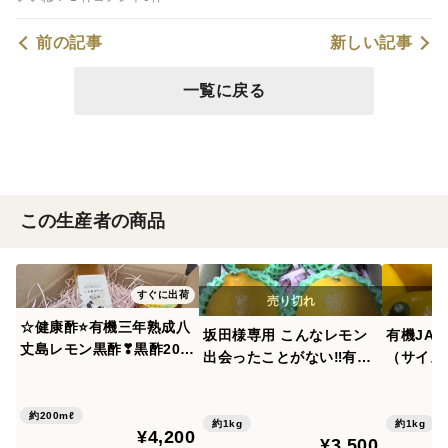
前の記事
新しい記事
一覧に戻る
この生産者の商品
すぐに出荷
☆健康酢⭐有機三年熟成八
坂田様専用 こんなレモン
有機JA
丈島レモン黒酢❣黒酢200
出会ったことがない‼️有機
（サイズM
ml&レモンジャン限定品
八丈島レモン 完熟ギフト
不使用、
Ｌ4個プレゼント付 防腐
京GAP
約200mℓ
剤不使用・ノーワックス・
約1kg
約1kg
¥4,200
¥3,500
東京都GAP取得！