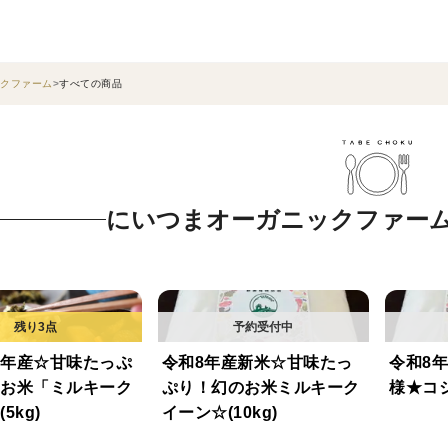
クファーム
すべての商品
にいつまオーガニックファー
年産☆甘味たっぷ
令和8年産新米☆甘味たっ
令和8
お米「ミルキーク
ぷり！幻のお米ミルキーク
様★コシ
5kg)
イーン☆(10kg)