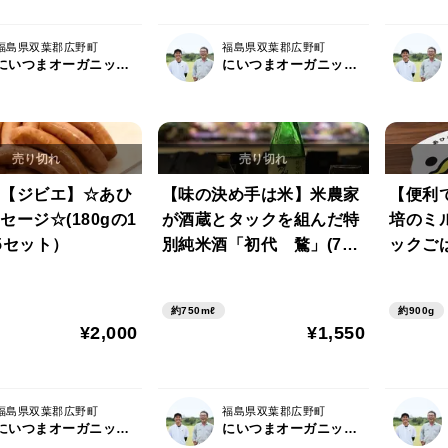
福島県双葉郡広野町
福島県双葉郡広野町
にいつまオーガニックファーム
にいつまオーガニックファーム
【ジビエ】☆あひ
【味の決め手は米】米農家
【便利
セージ☆(180gの1
が酒蔵とタックを組んだ特
培のミ
5セット）
別純米酒「初代 鶩」(720
ックごは
ml)
P）
約750mℓ
約900g
¥2,000
¥1,550
福島県双葉郡広野町
福島県双葉郡広野町
にいつまオーガニックファーム
にいつまオーガニックファーム