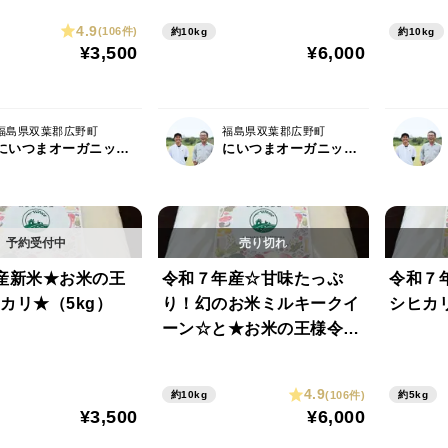
4.9
(106件)
約10kg
約10kg
¥3,500
¥6,000
福島県双葉郡広野町
福島県双葉郡広野町
にいつまオーガニックファーム
にいつまオーガニックファーム
産新米★お米の王
令和７年産☆甘味たっぷ
令和７
カリ★（5kg）
り！幻のお米ミルキークイ
シヒカリ
ーン☆と★お米の王様令和
７年産コシヒカリ★ 食べ
比べセット(10kg)
4.9
(106件)
約10kg
約5kg
¥3,500
¥6,000