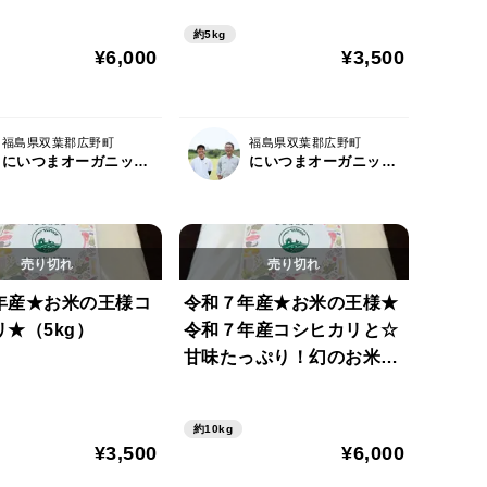
約5kg
¥6,000
¥3,500
福島県双葉郡広野町
福島県双葉郡広野町
にいつまオーガニックファーム
にいつまオーガニックファーム
年産★お米の王様コ
令和７年産★お米の王様★
★（5kg）
令和７年産コシヒカリと☆
甘味たっぷり！幻のお米ミ
ルキークイーン☆ 食べ比
べセット(10kg)
約10kg
¥3,500
¥6,000