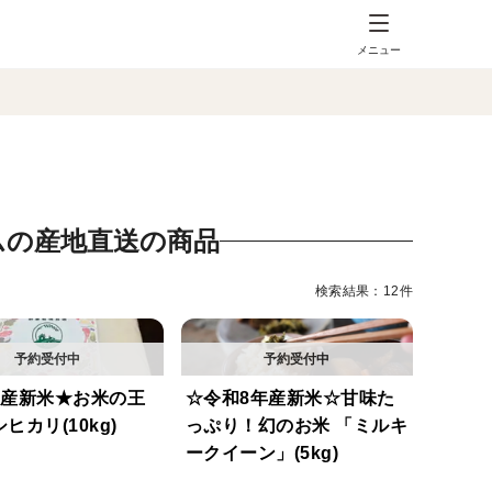
メニュー
ムの産地直送の商品
検索結果：12件
年産新米★お米の王
☆令和8年産新米☆甘味た
ヒカリ(10kg)
っぷり！幻のお米 「ミルキ
ークイーン」(5kg)